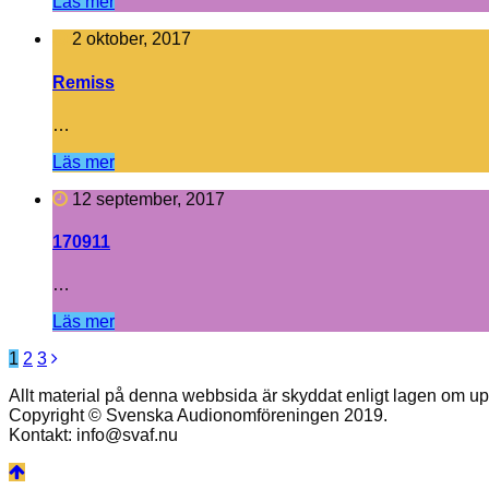
Läs mer
2 oktober, 2017
Remiss
…
Läs mer
12 september, 2017
170911
…
Läs mer
Inläggsnavigering
1
2
3
Allt material på denna webbsida är skyddat enligt lagen om up
Copyright © Svenska Audionomföreningen 2019.
Kontakt: info@svaf.nu