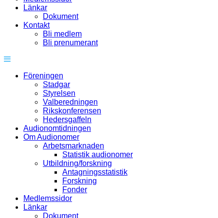
Länkar
Dokument
Kontakt
Bli medlem
Bli prenumerant
Föreningen
Stadgar
Styrelsen
Valberedningen
Rikskonferensen
Hedersgaffeln
Audionomtidningen
Om Audionomer
Arbetsmarknaden
Statistik audionomer
Utbildning/forskning
Antagningsstatistik
Forskning
Fonder
Medlemssidor
Länkar
Dokument