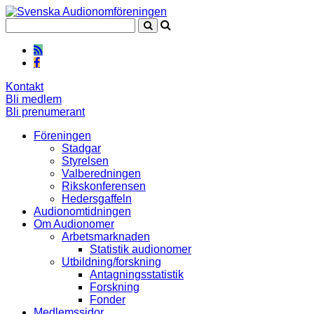
Kontakt
Bli medlem
Bli prenumerant
Föreningen
Stadgar
Styrelsen
Valberedningen
Rikskonferensen
Hedersgaffeln
Audionomtidningen
Om Audionomer
Arbetsmarknaden
Statistik audionomer
Utbildning/forskning
Antagningsstatistik
Forskning
Fonder
Medlemssidor