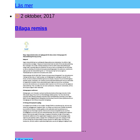
Läs mer
2 oktober, 2017
Bilaga remiss
…