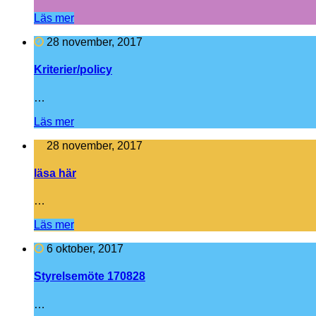
Läs mer
28 november, 2017
Kriterier/policy
…
Läs mer
28 november, 2017
läsa här
…
Läs mer
6 oktober, 2017
Styrelsemöte 170828
…