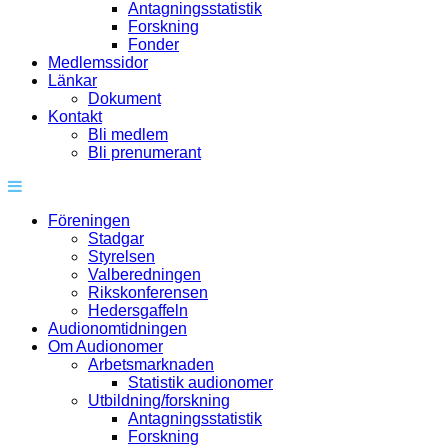
Antagningsstatistik
Forskning
Fonder
Medlemssidor
Länkar
Dokument
Kontakt
Bli medlem
Bli prenumerant
Föreningen
Stadgar
Styrelsen
Valberedningen
Rikskonferensen
Hedersgaffeln
Audionomtidningen
Om Audionomer
Arbetsmarknaden
Statistik audionomer
Utbildning/forskning
Antagningsstatistik
Forskning