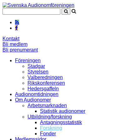
Kontakt
Bli medlem
Bli prenumerant
Föreningen
Stadgar
Styrelsen
Valberedningen
Rikskonferensen
Hedersgaffeln
Audionomtidningen
Om Audionomer
Arbetsmarknaden
Statistik audionomer
Utbildning/forskning
Antagningsstatistik
Forskning
Fonder
Medlemssidor