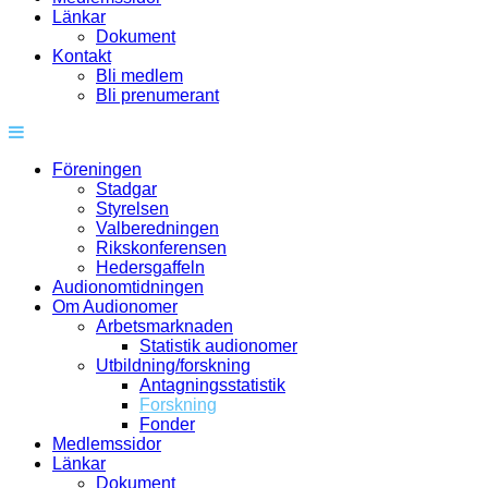
Länkar
Dokument
Kontakt
Bli medlem
Bli prenumerant
Föreningen
Stadgar
Styrelsen
Valberedningen
Rikskonferensen
Hedersgaffeln
Audionomtidningen
Om Audionomer
Arbetsmarknaden
Statistik audionomer
Utbildning/forskning
Antagningsstatistik
Forskning
Fonder
Medlemssidor
Länkar
Dokument