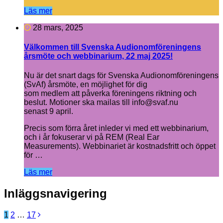
Läs mer
28 mars, 2025
Välkommen till Svenska Audionomföreningens
årsmöte och webbinarium, 22 maj 2025!
Nu är det snart dags för Svenska Audionomföreningens
(SvAf) årsmöte, en möjlighet för dig
som medlem att påverka föreningens riktning och
beslut. Motioner ska mailas till info@svaf.nu
senast 9 april.
Precis som förra året inleder vi med ett webbinarium,
och i år fokuserar vi på REM (Real Ear
Measurements). Webbinariet är kostnadsfritt och öppet
för …
Läs mer
Inläggsnavigering
1
2
…
17