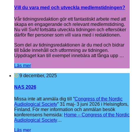
Vill du vara med och utveckla medlemstidningen?
Vår tidningsredaktion gör ett fantastiskt arbete med att
skapa en engagerande och relevant medlemstidning.
Nu vill SvAf fortsätta utveckla tidningen och eftersöker
därför fler personer som vill vara med i redaktionen.
Som del av tidningsredaktionen är du med och bidrar
till både innehåll och utformning av tidningen.
Uppdraget kan till exempel innebära att fånga upp …
Läs mer
9 december, 2025
NAS 2026
Missa inte att anmäla dig till ”
Congress of the Nordic
Audiological Society
” 31 maj- 3 juni 2026 i Helsingfors,
Finland. För mer information och anmälan besök
konferensens hemsida:
Home – Congress of the Nordic
Audiological Society
…
Läs mer