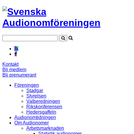
Kontakt
Bli medlem
Bli prenumerant
Föreningen
Stadgar
Styrelsen
Valberedningen
Rikskonferensen
Hedersgaffeln
Audionomtidningen
Om Audionomer
Arbetsmarknaden
Statistik audionomer