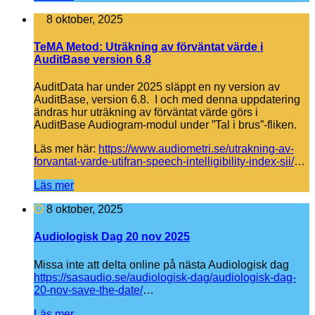
8 oktober, 2025
TeMA Metod: Uträkning av förväntat värde i
AuditBase version 6.8
AuditData har under 2025 släppt en ny version av
AuditBase, version 6.8. I och med denna uppdatering
ändras hur uträkning av förväntat värde görs i
AuditBase Audiogram-modul under ”Tal i brus”-fliken.
Läs mer här:
https://www.audiometri.se/utrakning-av-
forvantat-varde-utifran-speech-intelligibility-index-sii/
…
Läs mer
8 oktober, 2025
Audiologisk Dag 20 nov 2025
Missa inte att delta online på nästa Audiologisk dag
https://sasaudio.se/audiologisk-dag/audiologisk-dag-
20-nov-save-the-date/
…
Läs mer