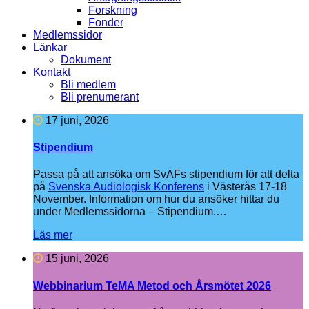
Forskning
Fonder
Medlemssidor
Länkar
Dokument
Kontakt
Bli medlem
Bli prenumerant
17 juni, 2026
Stipendium
Passa på att ansöka om SvAFs stipendium för att delta
på
Svenska Audiologisk Konferens
i Västerås 17-18
November. Information om hur du ansöker hittar du
under Medlemssidorna – Stipendium.…
Läs mer
15 juni, 2026
Webbinarium TeMA Metod och Årsmötet 2026