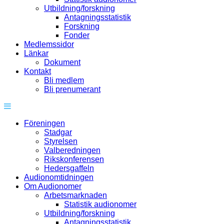
Utbildning/forskning
Antagningsstatistik
Forskning
Fonder
Medlemssidor
Länkar
Dokument
Kontakt
Bli medlem
Bli prenumerant
Föreningen
Stadgar
Styrelsen
Valberedningen
Rikskonferensen
Hedersgaffeln
Audionomtidningen
Om Audionomer
Arbetsmarknaden
Statistik audionomer
Utbildning/forskning
Antagningsstatistik