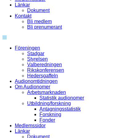
Länkar
Dokument
Kontakt
Bli medlem
Bli prenumerant
Föreningen
Stadgar
Styrelsen
Valberedningen
Rikskonferensen
Hedersgaffeln
Audionomtidningen
Om Audionomer
Arbetsmarknaden
Statistik audionomer
Utbildning/forskning
Antagningsstatistik
Forskning
Fonder
Medlemssidor
Länkar
Dokument