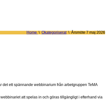
Home
\
Okategoriserat
\
Årsmöte 7 maj 2026
 är det ett spännande webbinarium från arbetgruppen TeMA
ebbinariet att spelas in och göras tillgängligt i efterhand via