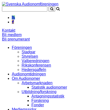
Kontakt
Bli medlem
Bli prenumerant
Föreningen
Stadgar
Styrelsen
Valberedningen
Rikskonferensen
Hedersgaffeln
Audionomtidningen
Om Audionomer
Arbetsmarknaden
Statistik audionomer
Utbildning/forskning
Antagningsstatistik
Forskning
Fonder
Medlemssidor