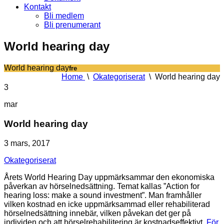
Kontakt
Bli medlem
Bli prenumerant
World hearing day
World hearing day
fre
Home
\
Okategoriserat
\
World hearing day
3
mar
World hearing day
3 mars, 2017
Okategoriserat
Årets World Hearing Day uppmärksammar den ekonomiska
påverkan av hörselnedsättning. Temat kallas ”Action for
hearing loss: make a sound investment”. Man framhåller
vilken kostnad en icke uppmärksammad eller rehabiliterad
hörselnedsättning innebär, vilken påvekan det ger på
individen och att hörselrehabilitering är kostnadseffektivt.
För