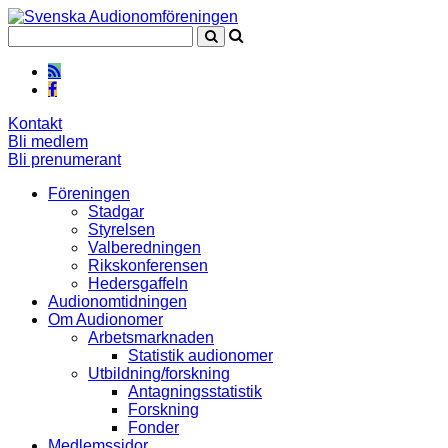
Kontakt
Bli medlem
Bli prenumerant
Föreningen
Stadgar
Styrelsen
Valberedningen
Rikskonferensen
Hedersgaffeln
Audionomtidningen
Om Audionomer
Arbetsmarknaden
Statistik audionomer
Utbildning/forskning
Antagningsstatistik
Forskning
Fonder
Medlemssidor