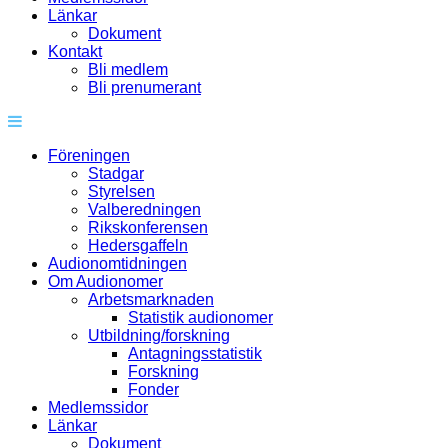
Länkar
Dokument
Kontakt
Bli medlem
Bli prenumerant
Föreningen
Stadgar
Styrelsen
Valberedningen
Rikskonferensen
Hedersgaffeln
Audionomtidningen
Om Audionomer
Arbetsmarknaden
Statistik audionomer
Utbildning/forskning
Antagningsstatistik
Forskning
Fonder
Medlemssidor
Länkar
Dokument