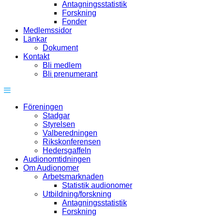
Antagningsstatistik
Forskning
Fonder
Medlemssidor
Länkar
Dokument
Kontakt
Bli medlem
Bli prenumerant
Föreningen
Stadgar
Styrelsen
Valberedningen
Rikskonferensen
Hedersgaffeln
Audionomtidningen
Om Audionomer
Arbetsmarknaden
Statistik audionomer
Utbildning/forskning
Antagningsstatistik
Forskning