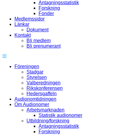
Antagningsstatistik
Forskning
Fonder
Medlemssidor
Länkar
Dokument
Kontakt
Bli medlem
Bli prenumerant
Föreningen
Stadgar
Styrelsen
Valberedningen
Rikskonferensen
Hedersgaffeln
Audionomtidningen
Om Audionomer
Arbetsmarknaden
Statistik audionomer
Utbildning/forskning
Antagningsstatistik
Forskning