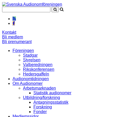
Kontakt
Bli medlem
Bli prenumerant
Föreningen
Stadgar
Styrelsen
Valberedningen
Rikskonferensen
Hedersgaffeln
Audionomtidningen
Om Audionomer
Arbetsmarknaden
Statistik audionomer
Utbildning/forskning
Antagningsstatistik
Forskning
Fonder
Medlemssidor