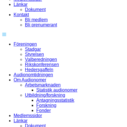
Länkar
Dokument
Kontakt
Bli medlem
Bli prenumerant
Föreningen
Stadgar
Styrelsen
Valberedningen
Rikskonferensen
Hedersgaffeln
Audionomtidningen
Om Audionomer
Arbetsmarknaden
Statistik audionomer
Utbildning/forskning
Antagningsstatistik
Forskning
Fonder
Medlemssidor
Länkar
Dokument