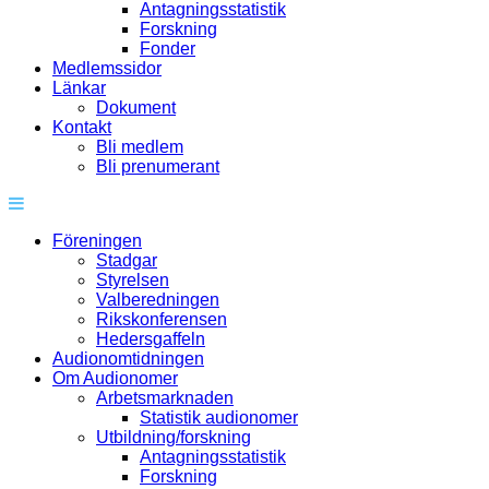
Antagningsstatistik
Forskning
Fonder
Medlemssidor
Länkar
Dokument
Kontakt
Bli medlem
Bli prenumerant
Föreningen
Stadgar
Styrelsen
Valberedningen
Rikskonferensen
Hedersgaffeln
Audionomtidningen
Om Audionomer
Arbetsmarknaden
Statistik audionomer
Utbildning/forskning
Antagningsstatistik
Forskning