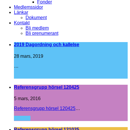
Fonder
Medlemssidor
Länkar
Dokument
Kontakt
Bli medlem
Bli prenumerant
2019 Dagordning och kallelse
28 mars, 2019
…
Läs mer
Referensgrupp hörsel 120425
5 mars, 2016
Referensgrupp hörsel 120425
…
Läs mer
Referensgrupp hörsel 121025