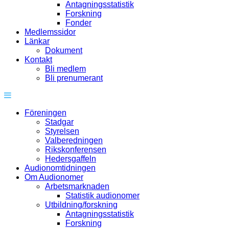
Antagningsstatistik
Forskning
Fonder
Medlemssidor
Länkar
Dokument
Kontakt
Bli medlem
Bli prenumerant
Föreningen
Stadgar
Styrelsen
Valberedningen
Rikskonferensen
Hedersgaffeln
Audionomtidningen
Om Audionomer
Arbetsmarknaden
Statistik audionomer
Utbildning/forskning
Antagningsstatistik
Forskning