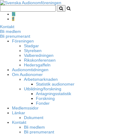
Kontakt
Bli medlem
Bli prenumerant
Föreningen
Stadgar
Styrelsen
Valberedningen
Rikskonferensen
Hedersgaffeln
Audionomtidningen
Om Audionomer
Arbetsmarknaden
Statistik audionomer
Utbildning/forskning
Antagningsstatistik
Forskning
Fonder
Medlemssidor
Länkar
Dokument
Kontakt
Bli medlem
Bli prenumerant