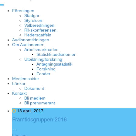
Föreningen
Stadgar
Styrelsen
Valberedningen
Rikskonferensen
Hedersgaffeln
Audionomtidningen
Om Audionomer
Arbetsmarknaden
Statistik audionomer
Utbildning/forskning
Antagningsstatistik
Forskning
Fonder
Medlemssidor
Länkar
Dokument
Kontakt
Bli medlem
Bli prenumerant
13 april, 2017
Framtidsgruppen 2016
…
Läs mer